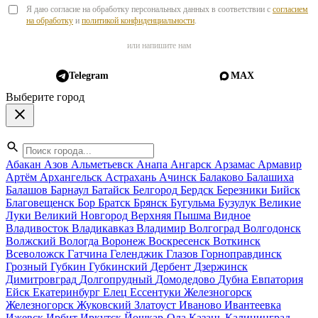
Я даю согласие на обработку персональных данных в соответствии с
согласием
на обработку
и
политикой конфиденциальности
.
или напишите нам
Telegram
MAX
Выберите город
Абакан
Азов
Альметьевск
Анапа
Ангарск
Арзамас
Армавир
Артём
Архангельск
Астрахань
Ачинск
Балаково
Балашиха
Балашов
Барнаул
Батайск
Белгород
Бердск
Березники
Бийск
Благовещенск
Бор
Братск
Брянск
Бугульма
Бузулук
Великие
Луки
Великий Новгород
Верхняя Пышма
Видное
Владивосток
Владикавказ
Владимир
Волгоград
Волгодонск
Волжский
Вологда
Воронеж
Воскресенск
Воткинск
Всеволожск
Гатчина
Геленджик
Глазов
Горноправдинск
Грозный
Губкин
Губкинский
Дербент
Дзержинск
Димитровград
Долгопрудный
Домодедово
Дубна
Евпатория
Ейск
Екатеринбург
Елец
Ессентуки
Железногорск
Железногорск
Жуковский
Златоуст
Иваново
Ивантеевка
Ижевск
Ирбит
Иркутск
Йошкар-Ола
Казань
Калининград