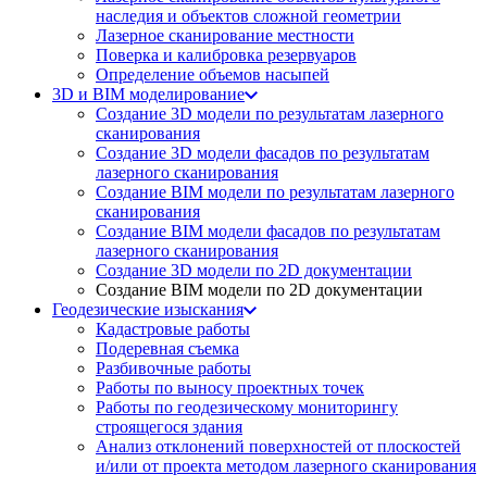
наследия и объектов сложной геометрии
Лазерное сканирование местности
Поверка и калибровка резервуаров
Определение объемов насы​​пей
3D и BIM моделирование
Создание 3D модели по результатам лазерного
сканирования
Создание 3D модели фасадов по результатам
лазерного сканирования
Создание BIM модели по результатам лазерного
сканирования
Создание BIM модели фасадов по результатам
лазерного сканирования
Создание 3D модели по 2D документации
Создание BIM модели по 2D документации
Геодезические изыскания
Кадастровые работы
Подеревная съемка
Разбивочные работы
Работы по выносу проектных точек
Работы по геодезическому мониторингу
строящегося здания
Анализ отклонений поверхностей от плоскостей
и/или от проекта методом лазерного сканирования