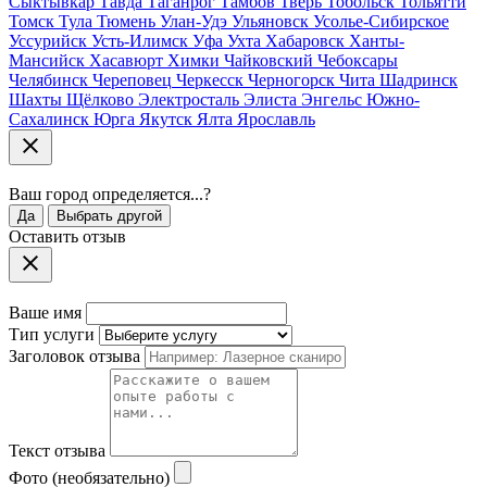
Сыктывкар
Тавда
Таганрог
Тамбов
Тверь
Тобольск
Тольятти
Томск
Тула
Тюмень
Улан-Удэ
Ульяновск
Усолье-Сибирское
Уссурийск
Усть-Илимск
Уфа
Ухта
Хабаровск
Ханты-
Мансийск
Хасавюрт
Химки
Чайковский
Чебоксары
Челябинск
Череповец
Черкесск
Черногорск
Чита
Шадринск
Шахты
Щёлково
Электросталь
Элиста
Энгельс
Южно-
Сахалинск
Юрга
Якутск
Ялта
Ярославль
Ваш город
определяется...
?
Да
Выбрать другой
Оставить отзыв
Ваше имя
Тип услуги
Заголовок отзыва
Текст отзыва
Фото (необязательно)