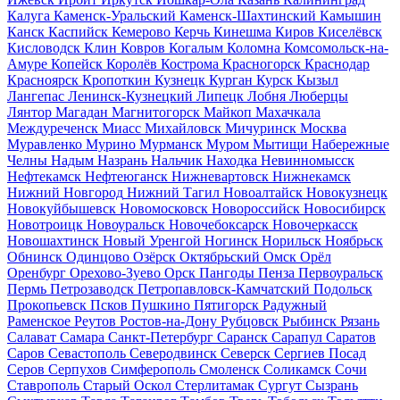
Калуга
Каменск-Уральский
Каменск-Шахтинский
Камышин
Канск
Каспийск
Кемерово
Керчь
Кинешма
Киров
Киселёвск
Кисловодск
Клин
Ковров
Когалым
Коломна
Комсомольск-на-
Амуре
Копейск
Королёв
Кострома
Красногорск
Краснодар
Красноярск
Кропоткин
Кузнецк
Курган
Курск
Кызыл
Лангепас
Ленинск-Кузнецкий
Липецк
Лобня
Люберцы
Лянтор
Магадан
Магнитогорск
Майкоп
Махачкала
Междуреченск
Миасс
Михайловск
Мичуринск
Москва
Муравленко
Мурино
Мурманск
Муром
Мытищи
Набережные
Челны
Надым
Назрань
Нальчик
Находка
Невинномысск
Нефтекамск
Нефтеюганск
Нижневартовск
Нижнекамск
Нижний Новгород
Нижний Тагил
Новоалтайск
Новокузнецк
Новокуйбышевск
Новомосковск
Новороссийск
Новосибирск
Новотроицк
Новоуральск
Новочебоксарск
Новочеркасск
Новошахтинск
Новый Уренгой
Ногинск
Норильск
Ноябрьск
Обнинск
Одинцово
Озёрск
Октябрьский
Омск
Орёл
Оренбург
Орехово-Зуево
Орск
Пангоды
Пенза
Первоуральск
Пермь
Петрозаводск
Петропавловск-Камчатский
Подольск
Прокопьевск
Псков
Пушкино
Пятигорск
Радужный
Раменское
Реутов
Ростов-на-Дону
Рубцовск
Рыбинск
Рязань
Салават
Самара
Санкт-Петербург
Саранск
Сарапул
Саратов
Саров
Севастополь
Северодвинск
Северск
Сергиев Посад
Серов
Серпухов
Симферополь
Смоленск
Соликамск
Сочи
Ставрополь
Старый Оскол
Стерлитамак
Сургут
Сызрань