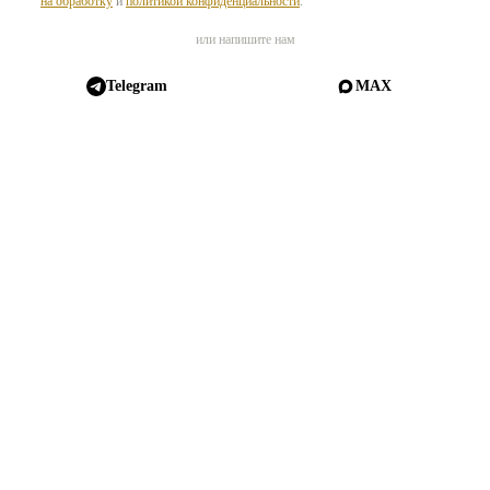
на обработку
и
политикой конфиденциальности
.
или напишите нам
Telegram
MAX