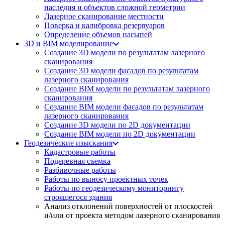
наследия и объектов сложной геометрии
Лазерное сканирование местности
Поверка и калибровка резервуаров
Определение объемов насы​​пей
3D и BIM моделирование
Создание 3D модели по результатам лазерного
сканирования
Создание 3D модели фасадов по результатам
лазерного сканирования
Создание BIM модели по результатам лазерного
сканирования
Создание BIM модели фасадов по результатам
лазерного сканирования
Создание 3D модели по 2D документации
Создание BIM модели по 2D документации
Геодезические изыскания
Кадастровые работы
Подеревная съемка
Разбивочные работы
Работы по выносу проектных точек
Работы по геодезическому мониторингу
строящегося здания
Анализ отклонений поверхностей от плоскостей
и/или от проекта методом лазерного сканирования