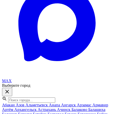
MAX
Выберите город
Абакан
Азов
Альметьевск
Анапа
Ангарск
Арзамас
Армавир
Артём
Архангельск
Астрахань
Ачинск
Балаково
Балашиха