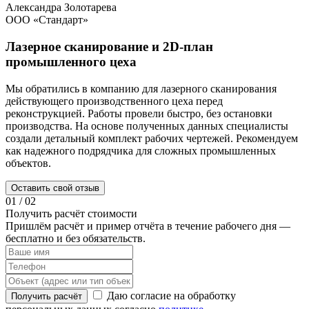
Александра Золотарева
ООО «Стандарт»
Лазерное сканирование и 2D-план
промышленного цеха
Мы обратились в компанию для лазерного сканирования
Т
действующего производственного цеха перед
п
реконструкцией. Работы провели быстро, без остановки
С
производства. На основе полученных данных специалисты
о
создали детальный комплект рабочих чертежей. Рекомендуем
а
как надежного подрядчика для сложных промышленных
м
объектов.
г
Оставить свой отзыв
01
/
02
Получить расчёт стоимости
Пришлём расчёт и пример отчёта в течение рабочего дня —
бесплатно и без обязательств.
Даю согласие на обработку
Получить расчёт