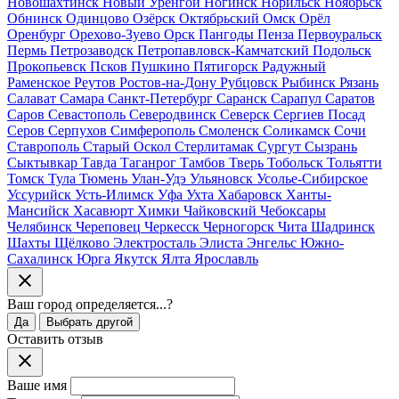
Новошахтинск
Новый Уренгой
Ногинск
Норильск
Ноябрьск
Обнинск
Одинцово
Озёрск
Октябрьский
Омск
Орёл
Оренбург
Орехово-Зуево
Орск
Пангоды
Пенза
Первоуральск
Пермь
Петрозаводск
Петропавловск-Камчатский
Подольск
Прокопьевск
Псков
Пушкино
Пятигорск
Радужный
Раменское
Реутов
Ростов-на-Дону
Рубцовск
Рыбинск
Рязань
Салават
Самара
Санкт-Петербург
Саранск
Сарапул
Саратов
Саров
Севастополь
Северодвинск
Северск
Сергиев Посад
Серов
Серпухов
Симферополь
Смоленск
Соликамск
Сочи
Ставрополь
Старый Оскол
Стерлитамак
Сургут
Сызрань
Сыктывкар
Тавда
Таганрог
Тамбов
Тверь
Тобольск
Тольятти
Томск
Тула
Тюмень
Улан-Удэ
Ульяновск
Усолье-Сибирское
Уссурийск
Усть-Илимск
Уфа
Ухта
Хабаровск
Ханты-
Мансийск
Хасавюрт
Химки
Чайковский
Чебоксары
Челябинск
Череповец
Черкесск
Черногорск
Чита
Шадринск
Шахты
Щёлково
Электросталь
Элиста
Энгельс
Южно-
Сахалинск
Юрга
Якутск
Ялта
Ярославль
Ваш город
определяется...
?
Да
Выбрать другой
Оставить отзыв
Ваше имя