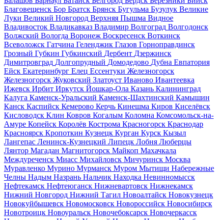
Балашов
Барнаул
Батайск
Белгород
Бердск
Березники
Бийск
Благовещенск
Бор
Братск
Брянск
Бугульма
Бузулук
Великие
Луки
Великий Новгород
Верхняя Пышма
Видное
Владивосток
Владикавказ
Владимир
Волгоград
Волгодонск
Волжский
Вологда
Воронеж
Воскресенск
Воткинск
Всеволожск
Гатчина
Геленджик
Глазов
Горноправдинск
Грозный
Губкин
Губкинский
Дербент
Дзержинск
Димитровград
Долгопрудный
Домодедово
Дубна
Евпатория
Ейск
Екатеринбург
Елец
Ессентуки
Железногорск
Железногорск
Жуковский
Златоуст
Иваново
Ивантеевка
Ижевск
Ирбит
Иркутск
Йошкар-Ола
Казань
Калининград
Калуга
Каменск-Уральский
Каменск-Шахтинский
Камышин
Канск
Каспийск
Кемерово
Керчь
Кинешма
Киров
Киселёвск
Кисловодск
Клин
Ковров
Когалым
Коломна
Комсомольск-на-
Амуре
Копейск
Королёв
Кострома
Красногорск
Краснодар
Красноярск
Кропоткин
Кузнецк
Курган
Курск
Кызыл
Лангепас
Ленинск-Кузнецкий
Липецк
Лобня
Люберцы
Лянтор
Магадан
Магнитогорск
Майкоп
Махачкала
Междуреченск
Миасс
Михайловск
Мичуринск
Москва
Муравленко
Мурино
Мурманск
Муром
Мытищи
Набережные
Челны
Надым
Назрань
Нальчик
Находка
Невинномысск
Нефтекамск
Нефтеюганск
Нижневартовск
Нижнекамск
Нижний Новгород
Нижний Тагил
Новоалтайск
Новокузнецк
Новокуйбышевск
Новомосковск
Новороссийск
Новосибирск
Новотроицк
Новоуральск
Новочебоксарск
Новочеркасск