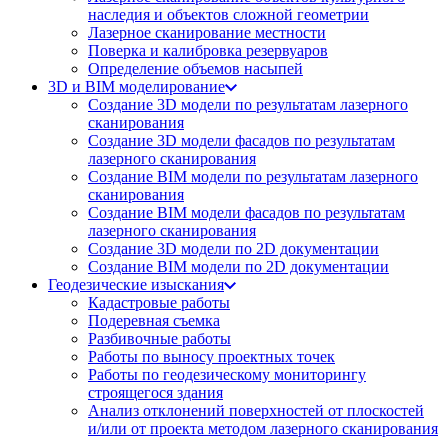
наследия и объектов сложной геометрии
Лазерное сканирование местности
Поверка и калибровка резервуаров
Определение объемов насы​​пей
3D и BIM моделирование
Создание 3D модели по результатам лазерного
сканирования
Создание 3D модели фасадов по результатам
лазерного сканирования
Создание BIM модели по результатам лазерного
сканирования
Создание BIM модели фасадов по результатам
лазерного сканирования
Создание 3D модели по 2D документации
Создание BIM модели по 2D документации
Геодезические изыскания
Кадастровые работы
Подеревная съемка
Разбивочные работы
Работы по выносу проектных точек
Работы по геодезическому мониторингу
строящегося здания
Анализ отклонений поверхностей от плоскостей
и/или от проекта методом лазерного сканирования