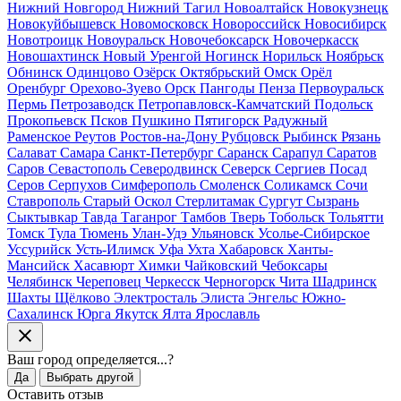
Нижний Новгород
Нижний Тагил
Новоалтайск
Новокузнецк
Новокуйбышевск
Новомосковск
Новороссийск
Новосибирск
Новотроицк
Новоуральск
Новочебоксарск
Новочеркасск
Новошахтинск
Новый Уренгой
Ногинск
Норильск
Ноябрьск
Обнинск
Одинцово
Озёрск
Октябрьский
Омск
Орёл
Оренбург
Орехово-Зуево
Орск
Пангоды
Пенза
Первоуральск
Пермь
Петрозаводск
Петропавловск-Камчатский
Подольск
Прокопьевск
Псков
Пушкино
Пятигорск
Радужный
Раменское
Реутов
Ростов-на-Дону
Рубцовск
Рыбинск
Рязань
Салават
Самара
Санкт-Петербург
Саранск
Сарапул
Саратов
Саров
Севастополь
Северодвинск
Северск
Сергиев Посад
Серов
Серпухов
Симферополь
Смоленск
Соликамск
Сочи
Ставрополь
Старый Оскол
Стерлитамак
Сургут
Сызрань
Сыктывкар
Тавда
Таганрог
Тамбов
Тверь
Тобольск
Тольятти
Томск
Тула
Тюмень
Улан-Удэ
Ульяновск
Усолье-Сибирское
Уссурийск
Усть-Илимск
Уфа
Ухта
Хабаровск
Ханты-
Мансийск
Хасавюрт
Химки
Чайковский
Чебоксары
Челябинск
Череповец
Черкесск
Черногорск
Чита
Шадринск
Шахты
Щёлково
Электросталь
Элиста
Энгельс
Южно-
Сахалинск
Юрга
Якутск
Ялта
Ярославль
Ваш город
определяется...
?
Да
Выбрать другой
Оставить отзыв