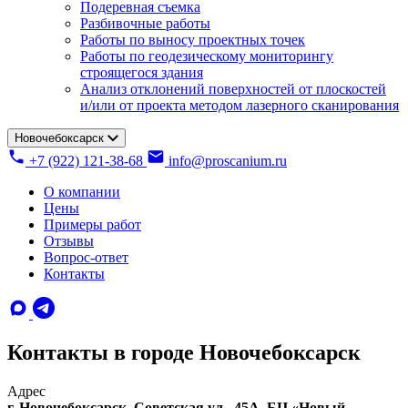
Подеревная съемка
Разбивочные работы
Работы по выносу проектных точек
Работы по геодезическому мониторингу
строящегося здания
Анализ отклонений поверхностей от плоскостей
и/или от проекта методом лазерного сканирования
Новочебоксарск
+7 (922) 121-38-68
info@proscanium.ru
О компании
Цены
Примеры работ
Отзывы
Вопрос-ответ
Контакты
Контакты в городе Новочебоксарск
Адрес
г. Новочебоксарск, Советская ул., 45А, БЦ «Новый