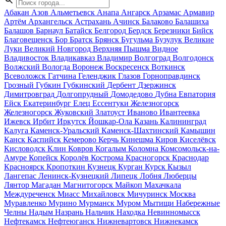
Абакан
Азов
Альметьевск
Анапа
Ангарск
Арзамас
Армавир
Артём
Архангельск
Астрахань
Ачинск
Балаково
Балашиха
Балашов
Барнаул
Батайск
Белгород
Бердск
Березники
Бийск
Благовещенск
Бор
Братск
Брянск
Бугульма
Бузулук
Великие
Луки
Великий Новгород
Верхняя Пышма
Видное
Владивосток
Владикавказ
Владимир
Волгоград
Волгодонск
Волжский
Вологда
Воронеж
Воскресенск
Воткинск
Всеволожск
Гатчина
Геленджик
Глазов
Горноправдинск
Грозный
Губкин
Губкинский
Дербент
Дзержинск
Димитровград
Долгопрудный
Домодедово
Дубна
Евпатория
Ейск
Екатеринбург
Елец
Ессентуки
Железногорск
Железногорск
Жуковский
Златоуст
Иваново
Ивантеевка
Ижевск
Ирбит
Иркутск
Йошкар-Ола
Казань
Калининград
Калуга
Каменск-Уральский
Каменск-Шахтинский
Камышин
Канск
Каспийск
Кемерово
Керчь
Кинешма
Киров
Киселёвск
Кисловодск
Клин
Ковров
Когалым
Коломна
Комсомольск-на-
Амуре
Копейск
Королёв
Кострома
Красногорск
Краснодар
Красноярск
Кропоткин
Кузнецк
Курган
Курск
Кызыл
Лангепас
Ленинск-Кузнецкий
Липецк
Лобня
Люберцы
Лянтор
Магадан
Магнитогорск
Майкоп
Махачкала
Междуреченск
Миасс
Михайловск
Мичуринск
Москва
Муравленко
Мурино
Мурманск
Муром
Мытищи
Набережные
Челны
Надым
Назрань
Нальчик
Находка
Невинномысск
Нефтекамск
Нефтеюганск
Нижневартовск
Нижнекамск